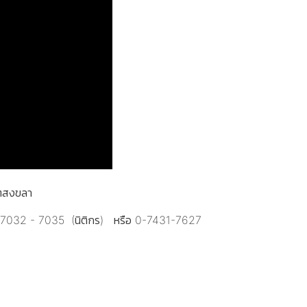
ขตสงขลา
7032 - 7035 (นิติกร) หรือ 0-7431-7627